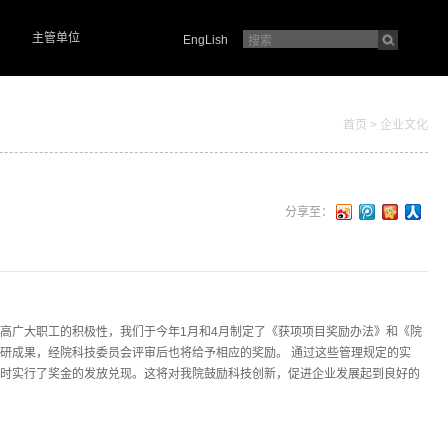
主管单位
EngLish
首页
>
企业文化
分享至：
高广大职工的积极性，我们于今年1月和4月制定了《获项项目奖励办法》和《院
研成果，经院科技委员会评审后也将给予相应的奖励。 通过这些管理规定的实
时实行了奖金的发放兑现。这将对我院鼓励科技创新，促进企业发展起到良好的