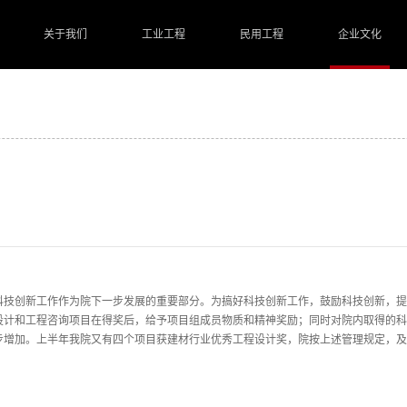
关于我们
工业工程
民用工程
企业文化
科技创新工作作为院下一步发展的重要部分。为搞好科技创新工作，鼓励科技创新，提
设计和工程咨询项目在得奖后，给予项目组成员物质和精神奖励；同时对院内取得的科
步增加。上半年我院又有四个项目获建材行业优秀工程设计奖，院按上述管理规定，及